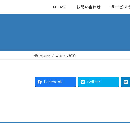
コ
ナ
HOME
お問い合わせ
サービス
ン
ビ
テ
ゲ
ン
ー
ツ
シ
へ
ョ
ス
ン
キ
に
HOME
スタッフ紹介
ッ
移
プ
動
Facebook
twitter